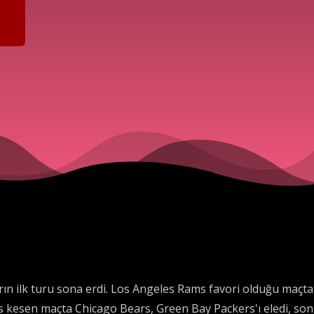
arın ilk turu sona erdi. Los Angeles Rams favori olduğu maçt
 kesen maçta Chicago Bears, Green Bay Packers'ı eledi, son 