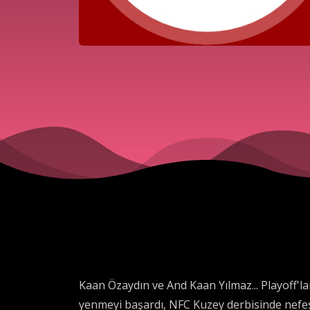
Kaan Özaydın ve And Kaan Yılmaz... Playoff'l
yenmeyi başardı, NFC Kuzey derbisinde nefes