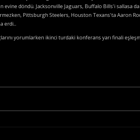
evine döndü. Jacksonville Jaguars, Buffalo Bills'i sallasa d
ermezken, Pittsburgh Steelers, Houston Texans'ta Aaron Rodg
 erdi...
arını yorumlarken ikinci turdaki konferans yarı finali eşleşme